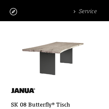

Service
SK 08 Butterfly® Tisch